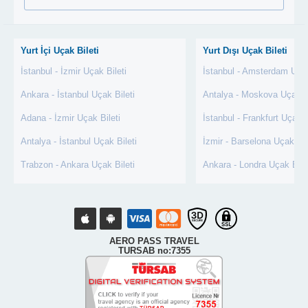
Yurt İçi Uçak Bileti
Yurt Dışı Uçak Bileti
İstanbul - İzmir Uçak Bileti
İstanbul - Amsterdam Uçak
Ankara - İstanbul Uçak Bileti
Antalya - Moskova Uçak Bi
Adana - İzmir Uçak Bileti
İstanbul - Frankfurt Uçak B
Antalya - İstanbul Uçak Bileti
İzmir - Barselona Uçak Bil
Trabzon - Ankara Uçak Bileti
Ankara - Londra Uçak Bile
AERO PASS TRAVEL
TURSAB no:7355