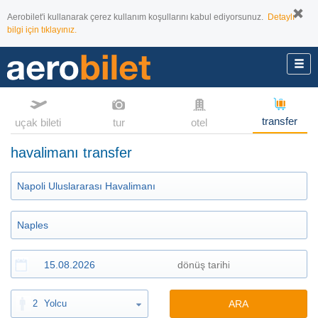
Aerobilet'i kullanarak çerez kullanım koşullarını kabul ediyorsunuz.
Detaylı
bilgi için tıklayınız.
transfer
uçak bileti
tur
otel
havalimanı transfer
2
Yolcu
ARA