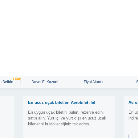
YENİ!
ı Belirle
Davet Et Kazan!
Fiyat Alarmı
En ucuz uçak biletleri Aerobilet ile!
Aero
En uygun uçak biletini bulun, rezerve edin,
En uc
r
satın alın. Yurt içi ve yurt dışı en ucuz uçak
indir
biletlerini bulabileceğiniz tek adres.