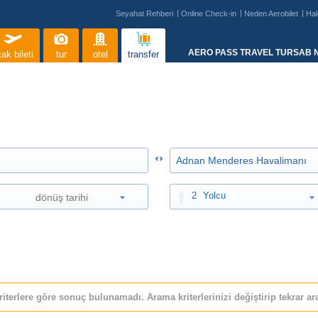
Seyahat Rehberi
Online Check-in
Neden Aerobilet
Ha
AERO PASS TRAVEL TURSAB N
ak bileti
tur
otel
transfer
2
Yolcu
riterlere göre sonuç bulunamadı. Arama kriterlerinizi değiştirip tekrar ara