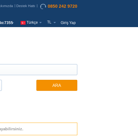
0850 242 9720
kkımızda
Destek Hattı
TL
Türkçe
o:7355
Giriş Yap
ARA
yabilirsiniz.