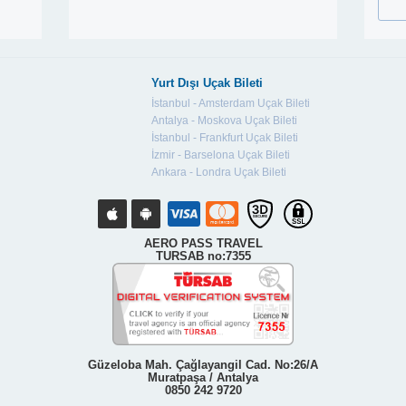
Yurt Dışı Uçak Bileti
İstanbul - Amsterdam Uçak Bileti
Antalya - Moskova Uçak Bileti
İstanbul - Frankfurt Uçak Bileti
İzmir - Barselona Uçak Bileti
Ankara - Londra Uçak Bileti
AERO PASS TRAVEL
TURSAB no:7355
Güzeloba Mah. Çağlayangil Cad. No:26/A
Muratpaşa / Antalya
0850 242 9720