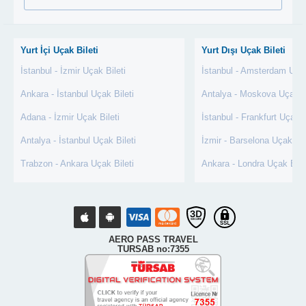
Yurt İçi Uçak Bileti
Yurt Dışı Uçak Bileti
İstanbul - İzmir Uçak Bileti
İstanbul - Amsterdam Uçak
Ankara - İstanbul Uçak Bileti
Antalya - Moskova Uçak Bi
Adana - İzmir Uçak Bileti
İstanbul - Frankfurt Uçak B
Antalya - İstanbul Uçak Bileti
İzmir - Barselona Uçak Bil
Trabzon - Ankara Uçak Bileti
Ankara - Londra Uçak Bile
AERO PASS TRAVEL
TURSAB no:7355