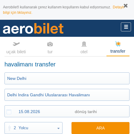
Aerobilet'i kullanarak çerez kullanım koşullarını kabul ediyorsunuz.
Detaylı
bilgi için tıklayınız.
transfer
uçak bileti
tur
otel
havalimanı transfer
2
Yolcu
ARA