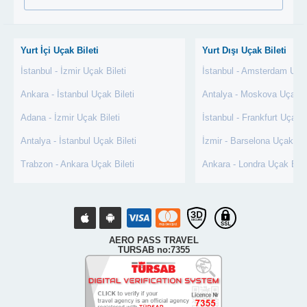
Yurt İçi Uçak Bileti
Yurt Dışı Uçak Bileti
İstanbul - İzmir Uçak Bileti
İstanbul - Amsterdam Uçak
Ankara - İstanbul Uçak Bileti
Antalya - Moskova Uçak Bi
Adana - İzmir Uçak Bileti
İstanbul - Frankfurt Uçak B
Antalya - İstanbul Uçak Bileti
İzmir - Barselona Uçak Bil
Trabzon - Ankara Uçak Bileti
Ankara - Londra Uçak Bile
AERO PASS TRAVEL
TURSAB no:7355