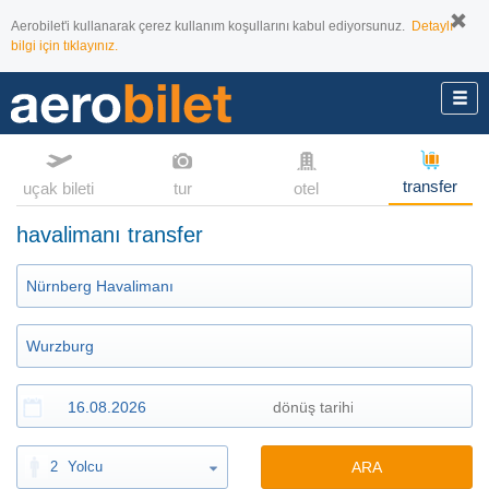
Aerobilet'i kullanarak çerez kullanım koşullarını kabul ediyorsunuz.
Detaylı
bilgi için tıklayınız.
transfer
uçak bileti
tur
otel
havalimanı transfer
2
Yolcu
ARA