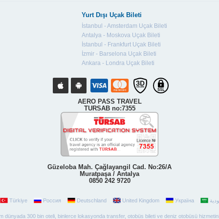
Yurt Dışı Uçak Bileti
İstanbul - Amsterdam Uçak Bileti
Antalya - Moskova Uçak Bileti
İstanbul - Frankfurt Uçak Bileti
İzmir - Barselona Uçak Bileti
Ankara - Londra Uçak Bileti
AERO PASS TRAVEL
TURSAB no:7355
Güzeloba Mah. Çağlayangil Cad. No:26/A
Muratpaşa / Antalya
0850 242 9720
Türkiye
Россия
Deutschland
United Kingdom
Україна
 tüm dünyada 300 bin oteli, binlerce lokasyonda transfer, otobüs bileti ve deniz otobüsü hizmetin