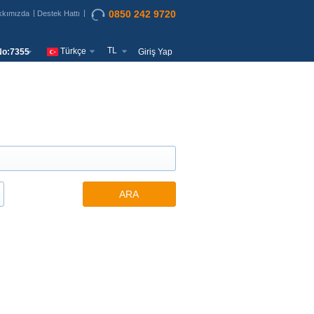
0850 242 9720
kkımızda
Destek Hattı
TL
Türkçe
o:7355
Giriş Yap
ARA