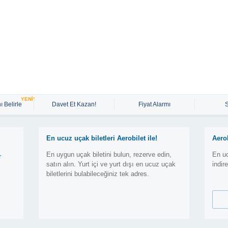
YENİ!
ı Belirle
Davet Et Kazan!
Fiyat Alarmı
En ucuz uçak biletleri Aerobilet ile!
Aero
En uygun uçak biletini bulun, rezerve edin,
En uc
r
satın alın. Yurt içi ve yurt dışı en ucuz uçak
indir
biletlerini bulabileceğiniz tek adres.