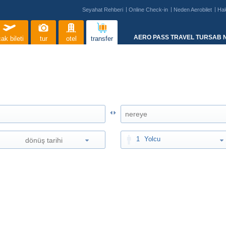
Seyahat Rehberi
Online Check-in
Neden Aerobilet
Ha
AERO PASS TRAVEL TURSAB N
ak bileti
tur
otel
transfer
1
Yolcu