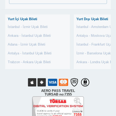
Yurt İçi Uçak Bileti
Yurt Dışı Uçak Bileti
İstanbul - İzmir Uçak Bileti
İstanbul - Amsterdam Uçak
Ankara - İstanbul Uçak Bileti
Antalya - Moskova Uçak Bi
Adana - İzmir Uçak Bileti
İstanbul - Frankfurt Uçak B
Antalya - İstanbul Uçak Bileti
İzmir - Barselona Uçak Bil
Trabzon - Ankara Uçak Bileti
Ankara - Londra Uçak Bile
AERO PASS TRAVEL
TURSAB no:7355