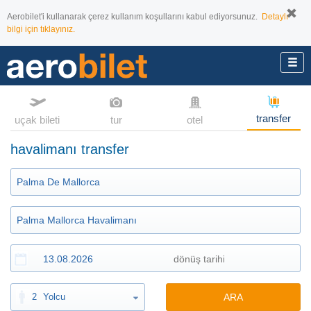
Aerobilet'i kullanarak çerez kullanım koşullarını kabul ediyorsunuz.
Detaylı
bilgi için tıklayınız.
transfer
uçak bileti
tur
otel
havalimanı transfer
2
Yolcu
ARA