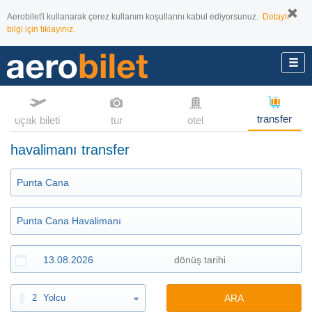
Aerobilet'i kullanarak çerez kullanım koşullarını kabul ediyorsunuz.
Detaylı
bilgi için tıklayınız.
transfer
uçak bileti
tur
otel
havalimanı transfer
2
Yolcu
ARA