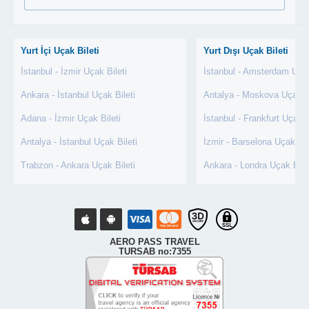
Yurt İçi Uçak Bileti
Yurt Dışı Uçak Bileti
İstanbul - İzmir Uçak Bileti
İstanbul - Amsterdam Uçak
Ankara - İstanbul Uçak Bileti
Antalya - Moskova Uçak Bi
Adana - İzmir Uçak Bileti
İstanbul - Frankfurt Uçak B
Antalya - İstanbul Uçak Bileti
İzmir - Barselona Uçak Bil
Trabzon - Ankara Uçak Bileti
Ankara - Londra Uçak Bile
AERO PASS TRAVEL
TURSAB no:7355