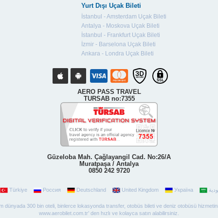
Yurt Dışı Uçak Bileti
İstanbul - Amsterdam Uçak Bileti
Antalya - Moskova Uçak Bileti
İstanbul - Frankfurt Uçak Bileti
İzmir - Barselona Uçak Bileti
Ankara - Londra Uçak Bileti
AERO PASS TRAVEL
TURSAB no:7355
Güzeloba Mah. Çağlayangil Cad. No:26/A
Muratpaşa / Antalya
0850 242 9720
Türkiye
Россия
Deutschland
United Kingdom
Україна
 tüm dünyada 300 bin oteli, binlerce lokasyonda transfer, otobüs bileti ve deniz otobüsü hizmetin
www.aerobilet.com.tr’ den hızlı ve kolayca satın alabilirsiniz.