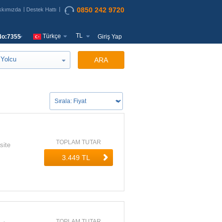
0850 242 9720
kkımızda
Destek Hattı
TL
Türkçe
o:7355
Giriş Yap
Yolcu
ARA
TOPLAM TUTAR
site
TOPLAM TUTAR