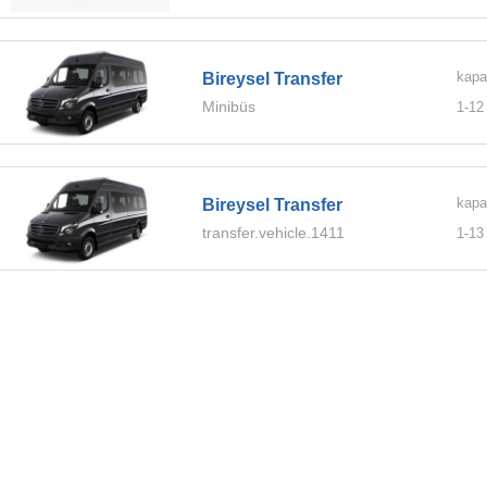
kapa
Bireysel Transfer
Minibüs
1-
12
kapa
Bireysel Transfer
transfer.vehicle.1411
1-
13