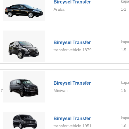
kapa
Bireysel Transfer
Araba
1-
2
kapa
Bireysel Transfer
transfer.vehicle.1879
1-
5
kapa
Bireysel Transfer
ry.Ultra
Minivan
1-
5
kapa
Bireysel Transfer
transfer.vehicle.1951
1-
6