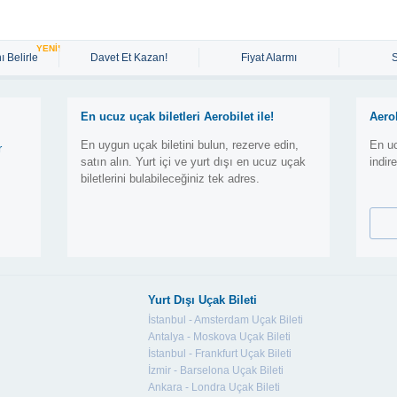
YENİ!
ı Belirle
Davet Et Kazan!
Fiyat Alarmı
En ucuz uçak biletleri Aerobilet ile!
Aero
En uygun uçak biletini bulun, rezerve edin,
En uc
r
satın alın. Yurt içi ve yurt dışı en ucuz uçak
indir
biletlerini bulabileceğiniz tek adres.
Yurt Dışı Uçak Bileti
İstanbul - Amsterdam Uçak Bileti
Antalya - Moskova Uçak Bileti
İstanbul - Frankfurt Uçak Bileti
İzmir - Barselona Uçak Bileti
Ankara - Londra Uçak Bileti