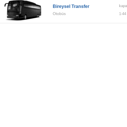
kapa
Bireysel Transfer
Otobüs
1-
44