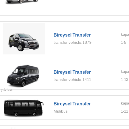
kapa
Bireysel Transfer
transfer.vehicle.1879
1-
5
kapa
Bireysel Transfer
transfer.vehicle.1411
1-
13
ry.Ultra
kapa
Bireysel Transfer
Midibüs
1-
22