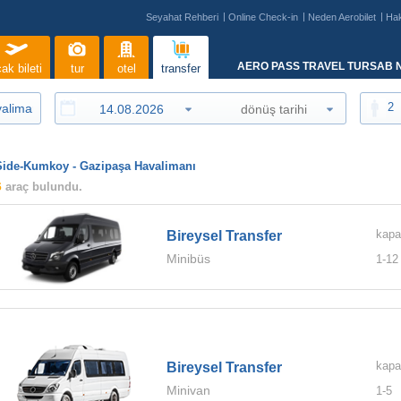
Seyahat Rehberi
Online Check-in
Neden Aerobilet
Ha
AERO PASS TRAVEL TURSAB N
ak bileti
tur
otel
transfer
2
Side-Kumkoy - Gazipaşa Havalimanı
6
araç bulundu.
kapa
Bireysel Transfer
Minibüs
1-
12
kapa
Bireysel Transfer
Minivan
1-
5