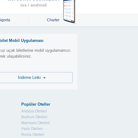
ios / android
Sigorta
Charter
bilet Mobil Uygulaması
uz uçak biletlerine mobil uygulamamızı
erek ulaşabilirsiniz.
İndirme Linki
Popüler Oteller
Antalya Otelleri
Bodrum Otelleri
Marmaris Otelleri
Paris Otelleri
Roma Otelleri