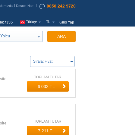
0850 242 9720
kkımızda
Destek Hattı
TL
Türkçe
o:7355
Giriş Yap
Yolcu
ARA
TOPLAM TUTAR
site
TOPLAM TUTAR
site