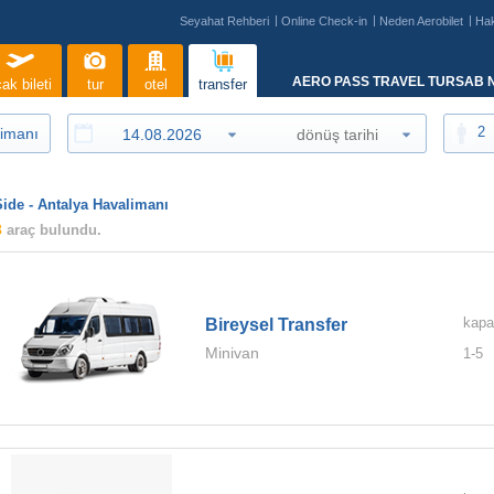
Seyahat Rehberi
Online Check-in
Neden Aerobilet
Ha
AERO PASS TRAVEL TURSAB N
ak bileti
tur
otel
transfer
2
Side - Antalya Havalimanı
3
araç bulundu.
kapa
Bireysel Transfer
Minivan
1-
5