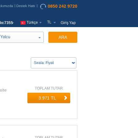
0850 242 9720
kkımızda
Destek Hattı
TL
Türkçe
o:7355
Giriş Yap
Yolcu
ARA
TOPLAM TUTAR
site
TOPLAM TUTAR