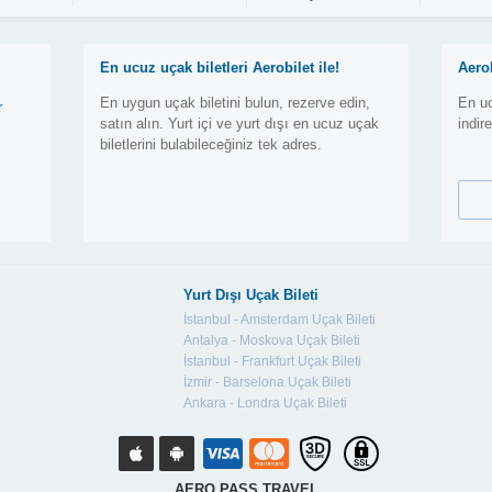
En ucuz uçak biletleri Aerobilet ile!
Aero
En uygun uçak biletini bulun, rezerve edin,
En uc
r
satın alın. Yurt içi ve yurt dışı en ucuz uçak
indir
biletlerini bulabileceğiniz tek adres.
Yurt Dışı Uçak Bileti
İstanbul - Amsterdam Uçak Bileti
Antalya - Moskova Uçak Bileti
İstanbul - Frankfurt Uçak Bileti
İzmir - Barselona Uçak Bileti
Ankara - Londra Uçak Bileti
AERO PASS TRAVEL