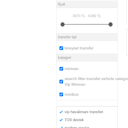
fiyat
transfer tipi
bireysel transfer
kategori
minivan
search.filter.transfer.vehicle.catego
Vip Minivan
minibus
vip havalimanı transferi
7/24 destek
modern araçlar