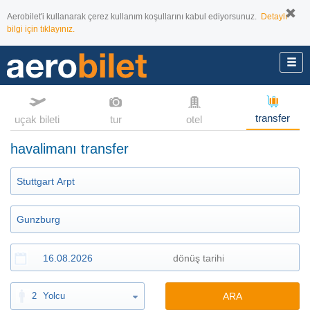
Aerobilet'i kullanarak çerez kullanım koşullarını kabul ediyorsunuz.
Detaylı
bilgi için tıklayınız.
transfer
uçak bileti
tur
otel
havalimanı transfer
2
Yolcu
ARA