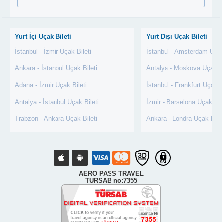
Yurt İçi Uçak Bileti
Yurt Dışı Uçak Bileti
İstanbul - İzmir Uçak Bileti
İstanbul - Amsterdam Uçak
Ankara - İstanbul Uçak Bileti
Antalya - Moskova Uçak Bi
Adana - İzmir Uçak Bileti
İstanbul - Frankfurt Uçak B
Antalya - İstanbul Uçak Bileti
İzmir - Barselona Uçak Bil
Trabzon - Ankara Uçak Bileti
Ankara - Londra Uçak Bile
AERO PASS TRAVEL
TURSAB no:7355