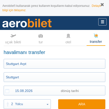
Aerobilet'i kullanarak çerez kullanım koşullarını kabul ediyorsunuz.
Detaylı
bilgi için tıklayınız.
transfer
uçak bileti
tur
otel
havalimanı transfer
2
Yolcu
ARA