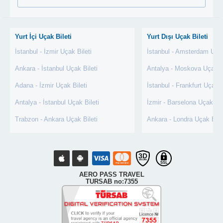
Yurt İçi Uçak Bileti
Yurt Dışı Uçak Bileti
İstanbul - İzmir Uçak Bileti
İstanbul - Amsterdam Uçak
Ankara - İstanbul Uçak Bileti
Antalya - Moskova Uçak Bi
Adana - İzmir Uçak Bileti
İstanbul - Frankfurt Uçak B
Antalya - İstanbul Uçak Bileti
İzmir - Barselona Uçak Bil
Trabzon - Ankara Uçak Bileti
Ankara - Londra Uçak Bile
AERO PASS TRAVEL
TURSAB no:7355