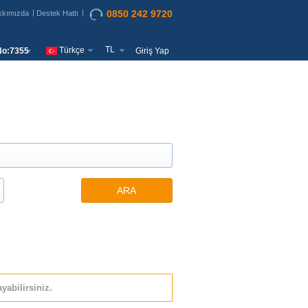
0850 242 9720
kkımızda
Destek Hattı
TL
Türkçe
o:7355
Giriş Yap
ARA
yabilirsiniz.