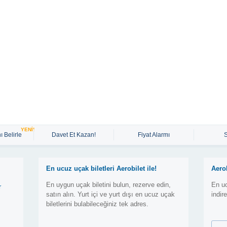
YENİ!
ı Belirle
Davet Et Kazan!
Fiyat Alarmı
En ucuz uçak biletleri Aerobilet ile!
Aero
En uygun uçak biletini bulun, rezerve edin,
En uc
r
satın alın. Yurt içi ve yurt dışı en ucuz uçak
indir
biletlerini bulabileceğiniz tek adres.