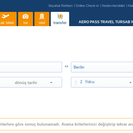
Seyahat Rehberi
Online Check-in
Neden Aerobilet
Ha
AERO PASS TRAVEL TURSAB N
ak bileti
tur
otel
transfer
2
Yolcu
riterlere göre sonuç bulunamadı. Arama kriterlerinizi değiştirip tekrar ara