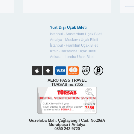
Yurt Dışı Uçak Bileti
İstanbul - Amsterdam Uçak Bileti
Antalya - Moskova Uçak Bileti
İstanbul - Frankfurt Uçak Bileti
İzmir - Barselona Uçak Bileti
Ankara - Londra Uçak Bileti
AERO PASS TRAVEL
TURSAB no:7355
Güzeloba Mah. Çağlayangil Cad. No:26/A
Muratpaşa / Antalya
0850 242 9720