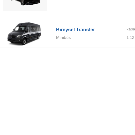
kapa
Bireysel Transfer
Minibüs
1-
12