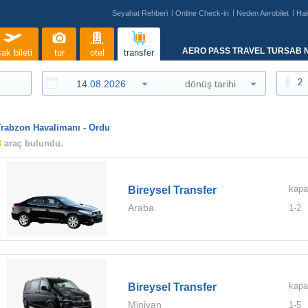
Seyahat Rehberi
Online Check-in
Neden Aerobilet
Ha
AERO PASS TRAVEL TURSAB N
ak bileti
tur
otel
transfer
2
Trabzon Havalimanı - Ordu
3
araç bulundu.
kapa
Bireysel Transfer
Araba
1-
2
kapa
Bireysel Transfer
Minivan
1-
5