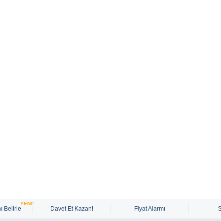
YENİ!
ı Belirle
Davet Et Kazan!
Fiyat Alarmı