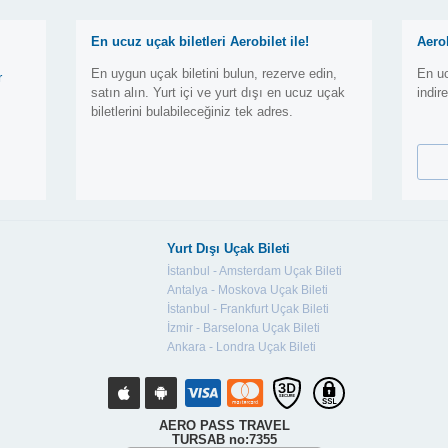
En ucuz uçak biletleri Aerobilet ile!
Aero
En uygun uçak biletini bulun, rezerve edin,
En uc
r
satın alın. Yurt içi ve yurt dışı en ucuz uçak
indir
biletlerini bulabileceğiniz tek adres.
Yurt Dışı Uçak Bileti
İstanbul - Amsterdam Uçak Bileti
Antalya - Moskova Uçak Bileti
İstanbul - Frankfurt Uçak Bileti
İzmir - Barselona Uçak Bileti
Ankara - Londra Uçak Bileti
AERO PASS TRAVEL
TURSAB no:7355