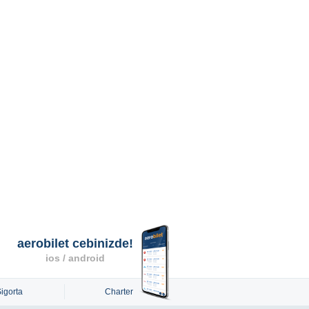
aerobilet cebinizde!
ios / android
Sigorta
Charter