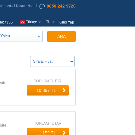
0850 242 9720
kkımızda
Destek Hattı
TL
Türkçe
o:7355
Giriş Yap
Yolcu
ARA
TOPLAM TUTAR
site
TOPLAM TUTAR
site