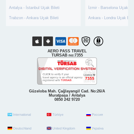
Antalya - İstanbul Uçak Bileti
İzmir - Barselona Uçak Bil
Trabzon - Ankara Uçak Bileti
Ankara - Londra Uçak Bile
AERO PASS TRAVEL
TURSAB no:7355
Güzeloba Mah. Çağlayangil Cad. No:26/A
Muratpaşa / Antalya
0850 242 9720
International
Türkiye
Россия
Deutschland
United Kingdom
Україна