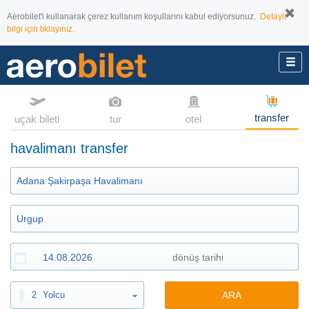
Aerobilet'i kullanarak çerez kullanım koşullarını kabul ediyorsunuz.
Detaylı
bilgi için tıklayınız.
transfer
uçak bileti
tur
otel
havalimanı transfer
2
Yolcu
ARA