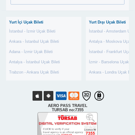
Yurt İçi Uçak Bileti
Yurt Dışı Uçak Bileti
İstanbul - İzmir Uçak Bileti
İstanbul - Amsterdam Uçak
Ankara - İstanbul Uçak Bileti
Antalya - Moskova Uçak Bi
Adana - İzmir Uçak Bileti
İstanbul - Frankfurt Uçak B
Antalya - İstanbul Uçak Bileti
İzmir - Barselona Uçak Bil
Trabzon - Ankara Uçak Bileti
Ankara - Londra Uçak Bile
AERO PASS TRAVEL
TURSAB no:7355