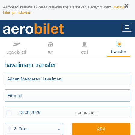
Aerobilet'i kullanarak çerez kullanım koşullarını kabul ediyorsunuz.
Detaylı
bilgi için tıklayınız.
transfer
uçak bileti
tur
otel
havalimanı transfer
2
Yolcu
ARA