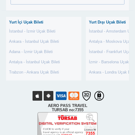
Yurt İçi Uçak Bileti
Yurt Dışı Uçak Bileti
İstanbul - İzmir Uçak Bileti
İstanbul - Amsterdam Uçak
Ankara - İstanbul Uçak Bileti
Antalya - Moskova Uçak Bi
Adana - İzmir Uçak Bileti
İstanbul - Frankfurt Uçak B
Antalya - İstanbul Uçak Bileti
İzmir - Barselona Uçak Bil
Trabzon - Ankara Uçak Bileti
Ankara - Londra Uçak Bile
AERO PASS TRAVEL
TURSAB no:7355