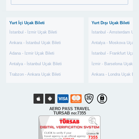
Yurt İçi Uçak Bileti
Yurt Dışı Uçak Bileti
İstanbul - İzmir Uçak Bileti
İstanbul - Amsterdam Uçak
Ankara - İstanbul Uçak Bileti
Antalya - Moskova Uçak Bi
Adana - İzmir Uçak Bileti
İstanbul - Frankfurt Uçak B
Antalya - İstanbul Uçak Bileti
İzmir - Barselona Uçak Bil
Trabzon - Ankara Uçak Bileti
Ankara - Londra Uçak Bile
AERO PASS TRAVEL
TURSAB no:7355