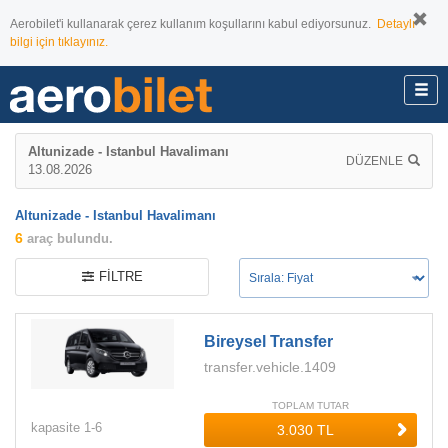
Aerobilet'i kullanarak çerez kullanım koşullarını kabul ediyorsunuz.
Detaylı
bilgi için tıklayınız.
Altunizade - Istanbul Havalimanı
DÜZENLE
13.08.2026
Altunizade - Istanbul Havalimanı
6
araç bulundu.
FILTRE
Bireysel Transfer
transfer.vehicle.1409
TOPLAM TUTAR
kapasite
1-
6