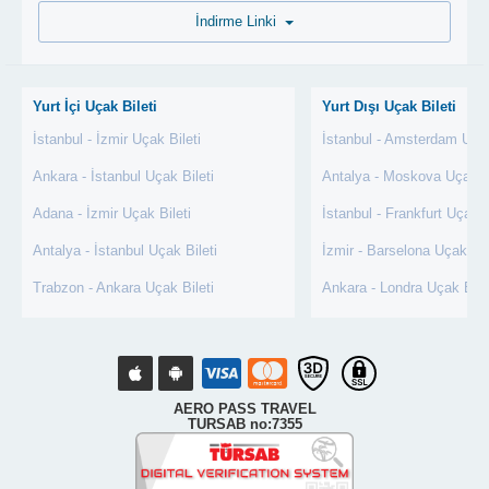
İndirme Linki
Yurt İçi Uçak Bileti
Yurt Dışı Uçak Bileti
İstanbul - İzmir Uçak Bileti
İstanbul - Amsterdam Uçak
Ankara - İstanbul Uçak Bileti
Antalya - Moskova Uçak Bi
Adana - İzmir Uçak Bileti
İstanbul - Frankfurt Uçak B
Antalya - İstanbul Uçak Bileti
İzmir - Barselona Uçak Bil
Trabzon - Ankara Uçak Bileti
Ankara - Londra Uçak Bile
AERO PASS TRAVEL
TURSAB no:7355