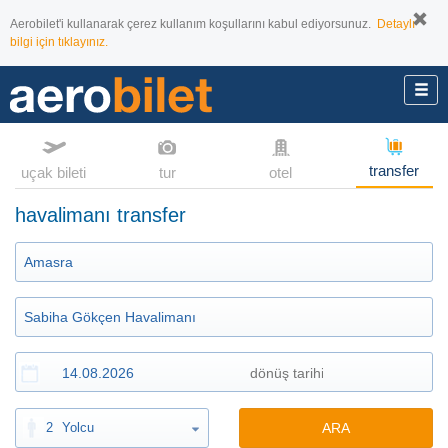
Aerobilet'i kullanarak çerez kullanım koşullarını kabul ediyorsunuz.
Detaylı
bilgi için tıklayınız.
transfer
uçak bileti
tur
otel
havalimanı transfer
2
Yolcu
ARA