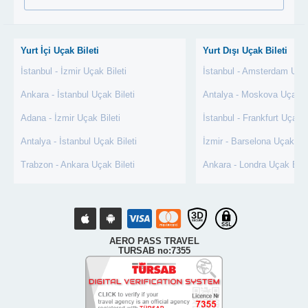
Yurt İçi Uçak Bileti
Yurt Dışı Uçak Bileti
İstanbul - İzmir Uçak Bileti
İstanbul - Amsterdam Uçak
Ankara - İstanbul Uçak Bileti
Antalya - Moskova Uçak Bi
Adana - İzmir Uçak Bileti
İstanbul - Frankfurt Uçak B
Antalya - İstanbul Uçak Bileti
İzmir - Barselona Uçak Bil
Trabzon - Ankara Uçak Bileti
Ankara - Londra Uçak Bile
AERO PASS TRAVEL
TURSAB no:7355