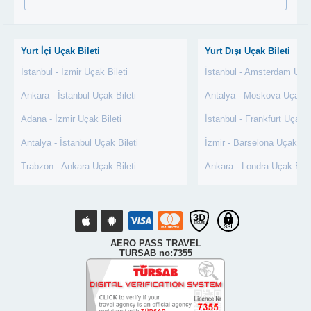
Yurt İçi Uçak Bileti
Yurt Dışı Uçak Bileti
İstanbul - İzmir Uçak Bileti
İstanbul - Amsterdam Uçak
Ankara - İstanbul Uçak Bileti
Antalya - Moskova Uçak Bi
Adana - İzmir Uçak Bileti
İstanbul - Frankfurt Uçak B
Antalya - İstanbul Uçak Bileti
İzmir - Barselona Uçak Bil
Trabzon - Ankara Uçak Bileti
Ankara - Londra Uçak Bile
AERO PASS TRAVEL
TURSAB no:7355