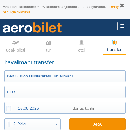
Aerobilet'i kullanarak çerez kullanım koşullarını kabul ediyorsunuz.
Detaylı
bilgi için tıklayınız.
transfer
uçak bileti
tur
otel
havalimanı transfer
2
Yolcu
ARA