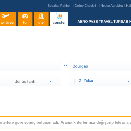
Seyahat Rehberi
Online Check-in
Neden Aerobilet
Ha
AERO PASS TRAVEL TURSAB N
ak bileti
tur
otel
transfer
2
Yolcu
riterlere göre sonuç bulunamadı. Arama kriterlerinizi değiştirip tekrar ara