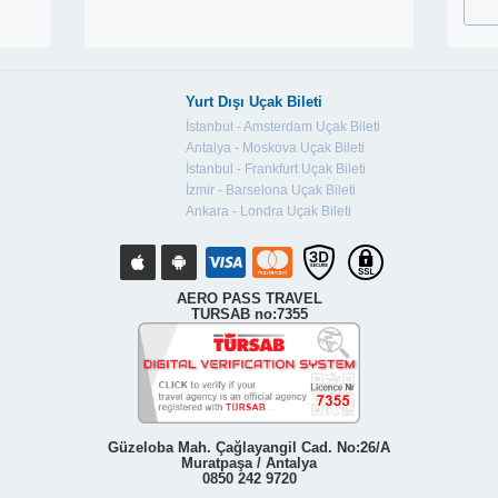
Yurt Dışı Uçak Bileti
İstanbul - Amsterdam Uçak Bileti
Antalya - Moskova Uçak Bileti
İstanbul - Frankfurt Uçak Bileti
İzmir - Barselona Uçak Bileti
Ankara - Londra Uçak Bileti
AERO PASS TRAVEL
TURSAB no:7355
Güzeloba Mah. Çağlayangil Cad. No:26/A
Muratpaşa / Antalya
0850 242 9720