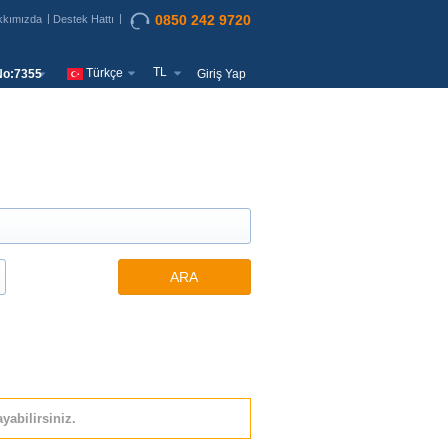
0850 242 9720
kkımızda
Destek Hattı
TL
Türkçe
o:7355
Giriş Yap
ARA
yabilirsiniz.