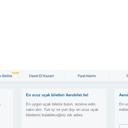
YENİ!
ı Belirle
Davet Et Kazan!
Fiyat Alarmı
En ucuz uçak biletleri Aerobilet ile!
Aero
En uygun uçak biletini bulun, rezerve edin,
En uc
r
satın alın. Yurt içi ve yurt dışı en ucuz uçak
indir
biletlerini bulabileceğiniz tek adres.