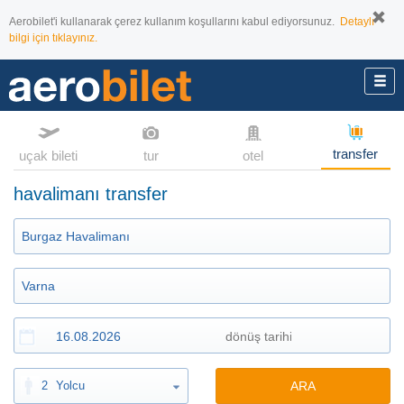
Aerobilet'i kullanarak çerez kullanım koşullarını kabul ediyorsunuz.
Detaylı
bilgi için tıklayınız.
transfer
uçak bileti
tur
otel
havalimanı transfer
2
Yolcu
ARA