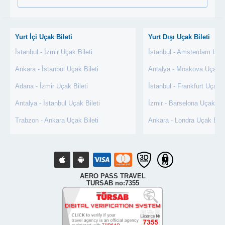
Yurt İçi Uçak Bileti
Yurt Dışı Uçak Bileti
İstanbul - İzmir Uçak Bileti
İstanbul - Amsterdam Uçak
Ankara - İstanbul Uçak Bileti
Antalya - Moskova Uçak Bi
Adana - İzmir Uçak Bileti
İstanbul - Frankfurt Uçak B
Antalya - İstanbul Uçak Bileti
İzmir - Barselona Uçak Bil
Trabzon - Ankara Uçak Bileti
Ankara - Londra Uçak Bile
AERO PASS TRAVEL
TURSAB no:7355