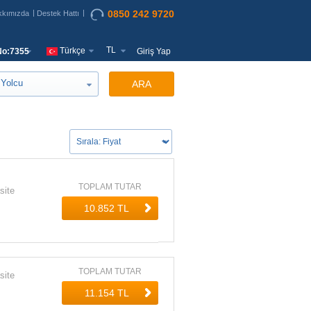
0850 242 9720
kkımızda
Destek Hattı
TL
Türkçe
o:7355
Giriş Yap
Yolcu
ARA
TOPLAM TUTAR
site
TOPLAM TUTAR
site