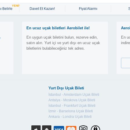
YENİ!
ı Belirle
Davet Et Kazan!
Fiyat Alarmı
En ucuz uçak biletleri Aerobilet ile!
Aero
En uygun uçak biletini bulun, rezerve edin,
En uc
r
satın alın. Yurt içi ve yurt dışı en ucuz uçak
indir
biletlerini bulabileceğiniz tek adres.
Yurt Dışı Uçak Bileti
İstanbul - Amsterdam Uçak Bileti
Antalya - Moskova Uçak Bileti
İstanbul - Frankfurt Uçak Bileti
İzmir - Barselona Uçak Bileti
Ankara - Londra Uçak Bileti