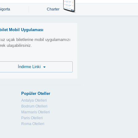
Sigorta
Charter
bilet Mobil Uygulaması
uz uçak biletlerine mobil uygulamamızı
erek ulaşabilirsiniz.
İndirme Linki
Popüler Oteller
Antalya Otelleri
Bodrum Otelleri
Marmaris Otelleri
Paris Otelleri
Roma Otelleri