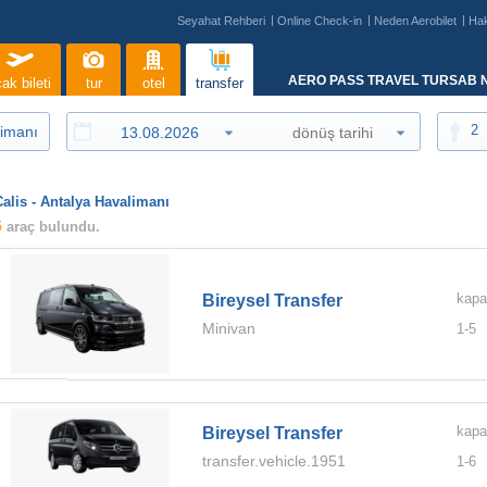
Seyahat Rehberi
Online Check-in
Neden Aerobilet
Ha
AERO PASS TRAVEL TURSAB N
ak bileti
tur
otel
transfer
2
Calis - Antalya Havalimanı
5
araç bulundu.
kapa
Bireysel Transfer
Minivan
1-
5
kapa
Bireysel Transfer
transfer.vehicle.1951
1-
6