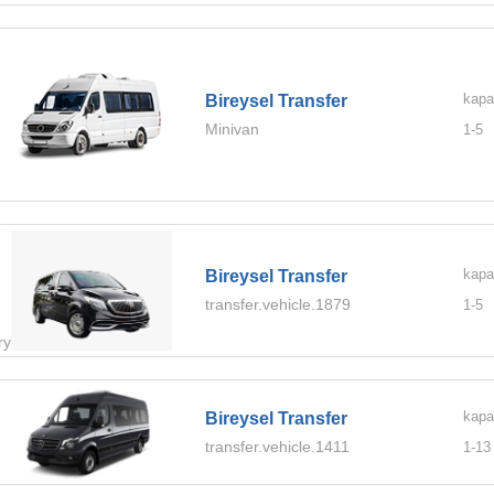
kapa
Bireysel Transfer
Minivan
1-
5
kapa
Bireysel Transfer
transfer.vehicle.1879
1-
5
ry.Ultra
kapa
Bireysel Transfer
transfer.vehicle.1411
1-
13