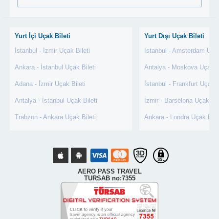
Yurt İçi Uçak Bileti
Yurt Dışı Uçak Bileti
İstanbul - İzmir Uçak Bileti
İstanbul - Amsterdam Uçak
Ankara - İstanbul Uçak Bileti
Antalya - Moskova Uçak Bi
Adana - İzmir Uçak Bileti
İstanbul - Frankfurt Uçak B
Antalya - İstanbul Uçak Bileti
İzmir - Barselona Uçak Bil
Trabzon - Ankara Uçak Bileti
Ankara - Londra Uçak Bile
AERO PASS TRAVEL
TURSAB no:7355