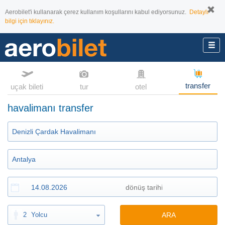
Aerobilet'i kullanarak çerez kullanım koşullarını kabul ediyorsunuz.
Detaylı
bilgi için tıklayınız.
transfer
uçak bileti
tur
otel
havalimanı transfer
2
Yolcu
ARA