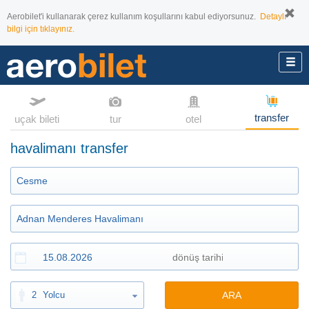
Aerobilet'i kullanarak çerez kullanım koşullarını kabul ediyorsunuz.
Detaylı
bilgi için tıklayınız.
transfer
uçak bileti
tur
otel
havalimanı transfer
2
Yolcu
ARA