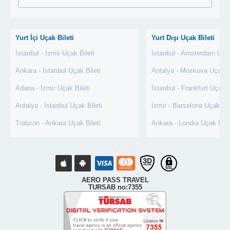
Yurt İçi Uçak Bileti
Yurt Dışı Uçak Bileti
İstanbul - İzmir Uçak Bileti
İstanbul - Amsterdam Uçak
Ankara - İstanbul Uçak Bileti
Antalya - Moskova Uçak Bi
Adana - İzmir Uçak Bileti
İstanbul - Frankfurt Uçak B
Antalya - İstanbul Uçak Bileti
İzmir - Barselona Uçak Bil
Trabzon - Ankara Uçak Bileti
Ankara - Londra Uçak Bile
AERO PASS TRAVEL
TURSAB no:7355