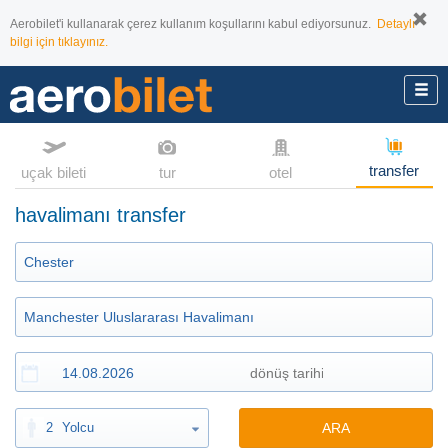
Aerobilet'i kullanarak çerez kullanım koşullarını kabul ediyorsunuz.
Detaylı
bilgi için tıklayınız.
transfer
uçak bileti
tur
otel
havalimanı transfer
2
Yolcu
ARA