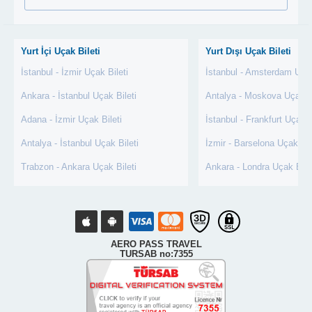
Yurt İçi Uçak Bileti
Yurt Dışı Uçak Bileti
İstanbul - İzmir Uçak Bileti
İstanbul - Amsterdam Uçak
Ankara - İstanbul Uçak Bileti
Antalya - Moskova Uçak Bi
Adana - İzmir Uçak Bileti
İstanbul - Frankfurt Uçak B
Antalya - İstanbul Uçak Bileti
İzmir - Barselona Uçak Bil
Trabzon - Ankara Uçak Bileti
Ankara - Londra Uçak Bile
AERO PASS TRAVEL
TURSAB no:7355