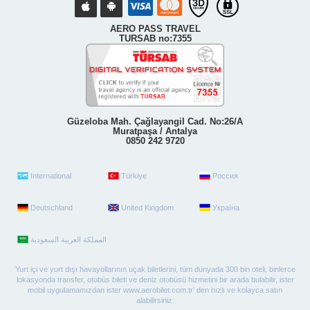
AERO PASS TRAVEL
TURSAB no:7355
Güzeloba Mah. Çağlayangil Cad. No:26/A
Muratpaşa / Antalya
0850 242 9720
International
Türkiye
Россия
Deutschland
United Kingdom
Україна
Yurt içi ve yurt dışı havayollarının uçak biletlerini, tüm dünyada 300 bin oteli, binlerce
lokasyonda transfer, otobüs bileti ve deniz otobüsü hizmetini bir arada bulabilir, ister
mobil uygulamamızdan ister www.aerobilet.com.tr’ den hızlı ve kolayca satın
alabilirsiniz.