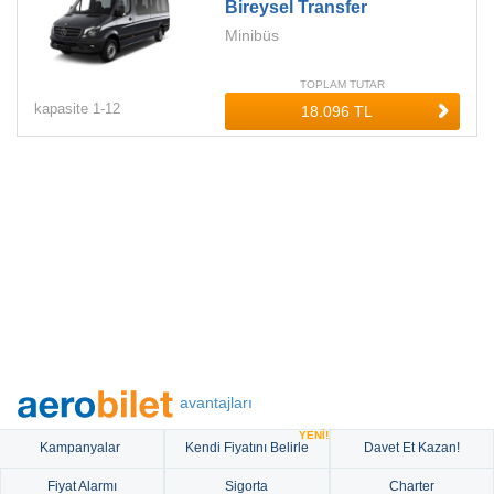
Bireysel Transfer
Minibüs
TOPLAM TUTAR
kapasite
1-
12
avantajları
YENİ!
Kampanyalar
Kendi Fiyatını Belirle
Davet Et Kazan!
Fiyat Alarmı
Sigorta
Charter