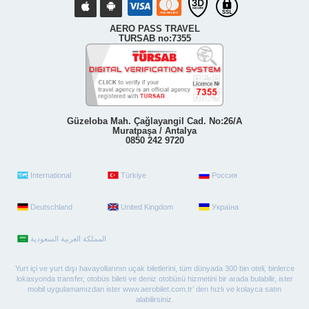
AERO PASS TRAVEL
TURSAB no:7355
Güzeloba Mah. Çağlayangil Cad. No:26/A
Muratpaşa / Antalya
0850 242 9720
International
Türkiye
Россия
Deutschland
United Kingdom
Україна
Yurt içi ve yurt dışı havayollarının uçak biletlerini, tüm dünyada 300 bin oteli, binlerce
lokasyonda transfer, otobüs bileti ve deniz otobüsü hizmetini bir arada bulabilir, ister
mobil uygulamamızdan ister www.aerobilet.com.tr’ den hızlı ve kolayca satın
alabilirsiniz.