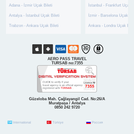
Adana - İzmir Uçak Bileti
İstanbul - Frankfurt Uçak B
Antalya - İstanbul Uçak Bileti
İzmir - Barselona Uçak Bil
Trabzon - Ankara Uçak Bileti
Ankara - Londra Uçak Bile
AERO PASS TRAVEL
TURSAB no:7355
Güzeloba Mah. Çağlayangil Cad. No:26/A
Muratpaşa / Antalya
0850 242 9720
International
Türkiye
Россия