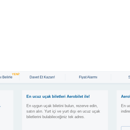
YENİ!
ı Belirle
Davet Et Kazan!
Fiyat Alarmı
En ucuz uçak biletleri Aerobilet ile!
Aero
En uygun uçak biletini bulun, rezerve edin,
En uc
r
satın alın. Yurt içi ve yurt dışı en ucuz uçak
indir
biletlerini bulabileceğiniz tek adres.