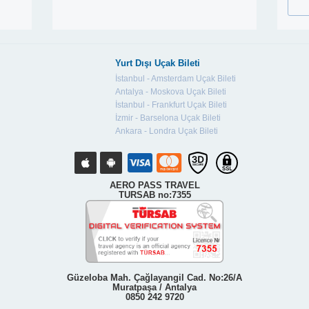
Yurt Dışı Uçak Bileti
İstanbul - Amsterdam Uçak Bileti
Antalya - Moskova Uçak Bileti
İstanbul - Frankfurt Uçak Bileti
İzmir - Barselona Uçak Bileti
Ankara - Londra Uçak Bileti
AERO PASS TRAVEL
TURSAB no:7355
Güzeloba Mah. Çağlayangil Cad. No:26/A
Muratpaşa / Antalya
0850 242 9720