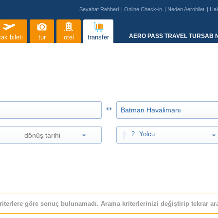
Seyahat Rehberi
Online Check-in
Neden Aerobilet
Ha
AERO PASS TRAVEL TURSAB N
ak bileti
tur
otel
transfer
2
Yolcu
riterlere göre sonuç bulunamadı. Arama kriterlerinizi değiştirip tekrar ara