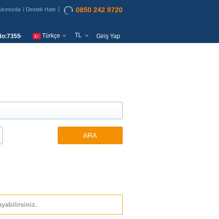
0850 242 9720
kkımızda
Destek Hattı
TL
Türkçe
o:7355
Giriş Yap
ARA
yabilirsiniz.