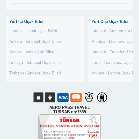
Yurt İçi Uçak Bileti
Yurt Dışı Uçak Bileti
İstanbul - İzmir Uçak Bileti
İstanbul - Amsterdam Uçak
Ankara - İstanbul Uçak Bileti
Antalya - Moskova Uçak Bi
Adana - İzmir Uçak Bileti
İstanbul - Frankfurt Uçak B
Antalya - İstanbul Uçak Bileti
İzmir - Barselona Uçak Bil
Trabzon - Ankara Uçak Bileti
Ankara - Londra Uçak Bile
AERO PASS TRAVEL
TURSAB no:7355