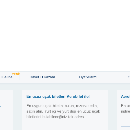
YENİ!
ı Belirle
Davet Et Kazan!
Fiyat Alarmı
En ucuz uçak biletleri Aerobilet ile!
Aero
En uygun uçak biletini bulun, rezerve edin,
En uc
r
satın alın. Yurt içi ve yurt dışı en ucuz uçak
indir
biletlerini bulabileceğiniz tek adres.