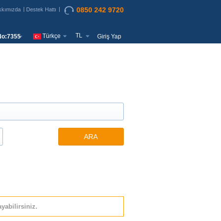
0850 242 9720
kkımızda
Destek Hattı
TL
Türkçe
o:7355
Giriş Yap
ARA
yabilirsiniz.