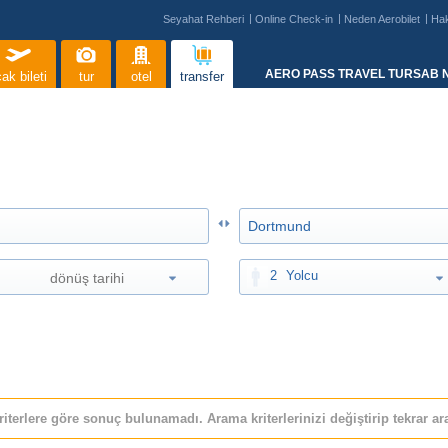
Seyahat Rehberi
Online Check-in
Neden Aerobilet
Ha
AERO PASS TRAVEL TURSAB N
ak bileti
tur
otel
transfer
2
Yolcu
riterlere göre sonuç bulunamadı. Arama kriterlerinizi değiştirip tekrar ara