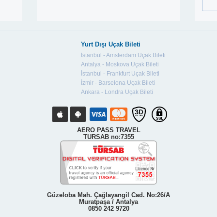
Yurt Dışı Uçak Bileti
İstanbul - Amsterdam Uçak Bileti
Antalya - Moskova Uçak Bileti
İstanbul - Frankfurt Uçak Bileti
İzmir - Barselona Uçak Bileti
Ankara - Londra Uçak Bileti
AERO PASS TRAVEL
TURSAB no:7355
Güzeloba Mah. Çağlayangil Cad. No:26/A
Muratpaşa / Antalya
0850 242 9720