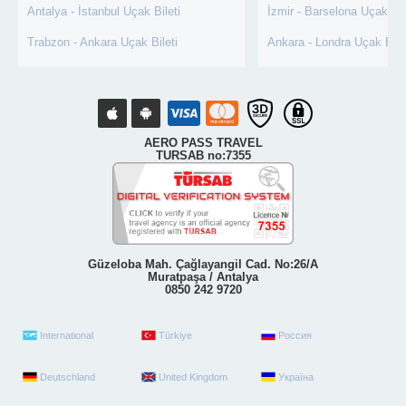
Antalya - İstanbul Uçak Bileti
İzmir - Barselona Uçak Bil
Trabzon - Ankara Uçak Bileti
Ankara - Londra Uçak Bile
AERO PASS TRAVEL
TURSAB no:7355
Güzeloba Mah. Çağlayangil Cad. No:26/A
Muratpaşa / Antalya
0850 242 9720
International
Türkiye
Россия
Deutschland
United Kingdom
Україна