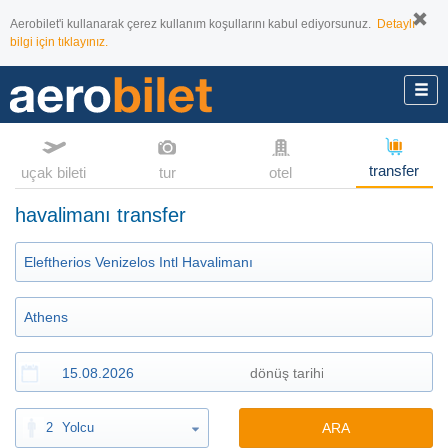
Aerobilet'i kullanarak çerez kullanım koşullarını kabul ediyorsunuz.
Detaylı
bilgi için tıklayınız.
transfer
uçak bileti
tur
otel
havalimanı transfer
2
Yolcu
ARA