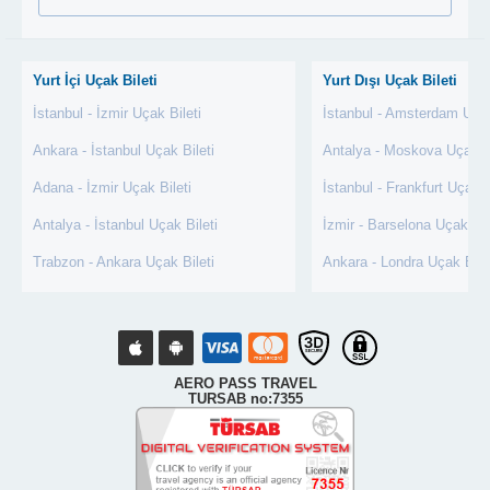
Yurt İçi Uçak Bileti
Yurt Dışı Uçak Bileti
İstanbul - İzmir Uçak Bileti
İstanbul - Amsterdam Uçak
Ankara - İstanbul Uçak Bileti
Antalya - Moskova Uçak Bi
Adana - İzmir Uçak Bileti
İstanbul - Frankfurt Uçak B
Antalya - İstanbul Uçak Bileti
İzmir - Barselona Uçak Bil
Trabzon - Ankara Uçak Bileti
Ankara - Londra Uçak Bile
AERO PASS TRAVEL
TURSAB no:7355