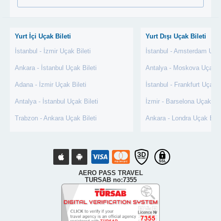
Yurt İçi Uçak Bileti
Yurt Dışı Uçak Bileti
İstanbul - İzmir Uçak Bileti
İstanbul - Amsterdam Uçak
Ankara - İstanbul Uçak Bileti
Antalya - Moskova Uçak Bi
Adana - İzmir Uçak Bileti
İstanbul - Frankfurt Uçak B
Antalya - İstanbul Uçak Bileti
İzmir - Barselona Uçak Bil
Trabzon - Ankara Uçak Bileti
Ankara - Londra Uçak Bile
AERO PASS TRAVEL
TURSAB no:7355