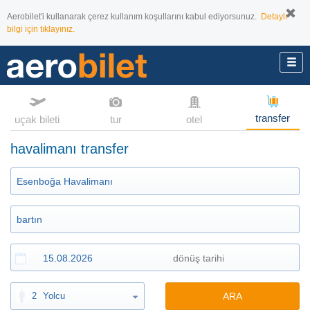
Aerobilet'i kullanarak çerez kullanım koşullarını kabul ediyorsunuz.
Detaylı
bilgi için tıklayınız.
transfer
uçak bileti
tur
otel
havalimanı transfer
2
Yolcu
ARA