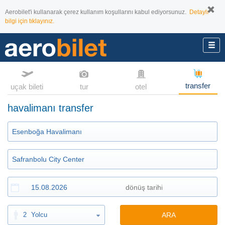
Aerobilet'i kullanarak çerez kullanım koşullarını kabul ediyorsunuz.
Detaylı
bilgi için tıklayınız.
transfer
uçak bileti
tur
otel
havalimanı transfer
2
Yolcu
ARA