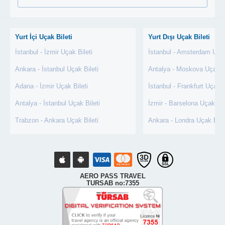
Yurt İçi Uçak Bileti
Yurt Dışı Uçak Bileti
İstanbul - İzmir Uçak Bileti
İstanbul - Amsterdam Uçak
Ankara - İstanbul Uçak Bileti
Antalya - Moskova Uçak Bi
Adana - İzmir Uçak Bileti
İstanbul - Frankfurt Uçak B
Antalya - İstanbul Uçak Bileti
İzmir - Barselona Uçak Bil
Trabzon - Ankara Uçak Bileti
Ankara - Londra Uçak Bile
AERO PASS TRAVEL
TURSAB no:7355