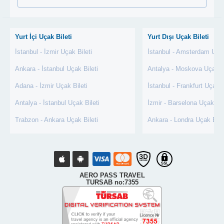
Yurt İçi Uçak Bileti
Yurt Dışı Uçak Bileti
İstanbul - İzmir Uçak Bileti
İstanbul - Amsterdam Uçak
Ankara - İstanbul Uçak Bileti
Antalya - Moskova Uçak Bi
Adana - İzmir Uçak Bileti
İstanbul - Frankfurt Uçak B
Antalya - İstanbul Uçak Bileti
İzmir - Barselona Uçak Bil
Trabzon - Ankara Uçak Bileti
Ankara - Londra Uçak Bile
AERO PASS TRAVEL
TURSAB no:7355