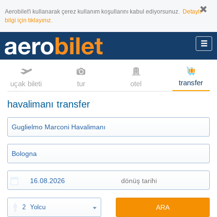
Aerobilet'i kullanarak çerez kullanım koşullarını kabul ediyorsunuz.
Detaylı
bilgi için tıklayınız.
transfer
uçak bileti
tur
otel
havalimanı transfer
2
Yolcu
ARA