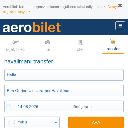
Aerobilet'i kullanarak çerez kullanım koşullarını kabul ediyorsunuz.
Detaylı
bilgi için tıklayınız.
transfer
uçak bileti
tur
otel
havalimanı transfer
2
Yolcu
ARA