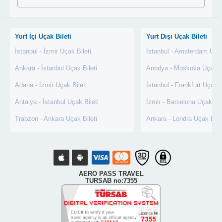
Yurt İçi Uçak Bileti
Yurt Dışı Uçak Bileti
İstanbul - İzmir Uçak Bileti
İstanbul - Amsterdam Uçak
Ankara - İstanbul Uçak Bileti
Antalya - Moskova Uçak Bi
Adana - İzmir Uçak Bileti
İstanbul - Frankfurt Uçak B
Antalya - İstanbul Uçak Bileti
İzmir - Barselona Uçak Bil
Trabzon - Ankara Uçak Bileti
Ankara - Londra Uçak Bile
AERO PASS TRAVEL
TURSAB no:7355