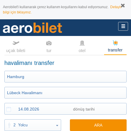
Aerobilet'i kullanarak çerez kullanım koşullarını kabul ediyorsunuz.
Detaylı
bilgi için tıklayınız.
transfer
uçak bileti
tur
otel
havalimanı transfer
2
Yolcu
ARA