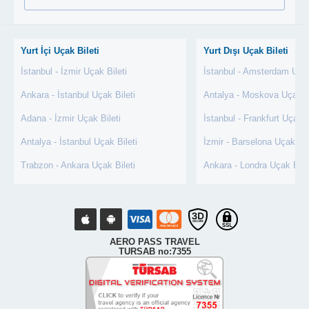
Yurt İçi Uçak Bileti
Yurt Dışı Uçak Bileti
İstanbul - İzmir Uçak Bileti
İstanbul - Amsterdam Uçak
Ankara - İstanbul Uçak Bileti
Antalya - Moskova Uçak Bi
Adana - İzmir Uçak Bileti
İstanbul - Frankfurt Uçak B
Antalya - İstanbul Uçak Bileti
İzmir - Barselona Uçak Bil
Trabzon - Ankara Uçak Bileti
Ankara - Londra Uçak Bile
AERO PASS TRAVEL
TURSAB no:7355