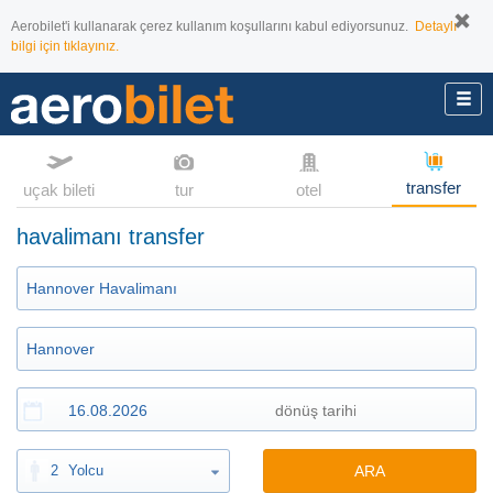
Aerobilet'i kullanarak çerez kullanım koşullarını kabul ediyorsunuz.
Detaylı
bilgi için tıklayınız.
transfer
uçak bileti
tur
otel
havalimanı transfer
2
Yolcu
ARA