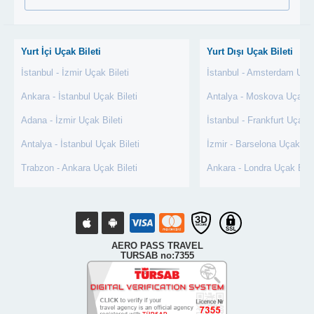
Yurt İçi Uçak Bileti
Yurt Dışı Uçak Bileti
İstanbul - İzmir Uçak Bileti
İstanbul - Amsterdam Uçak
Ankara - İstanbul Uçak Bileti
Antalya - Moskova Uçak Bi
Adana - İzmir Uçak Bileti
İstanbul - Frankfurt Uçak B
Antalya - İstanbul Uçak Bileti
İzmir - Barselona Uçak Bil
Trabzon - Ankara Uçak Bileti
Ankara - Londra Uçak Bile
AERO PASS TRAVEL
TURSAB no:7355