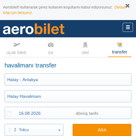
Aerobilet'i kullanarak çerez kullanım koşullarını kabul ediyorsunuz.
Detaylı
bilgi için tıklayınız.
transfer
uçak bileti
tur
otel
havalimanı transfer
2
Yolcu
ARA