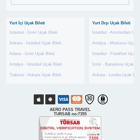
Yurt İçi Uçak Bileti
Yurt Dışı Uçak Bileti
İstanbul - İzmir Uçak Bileti
İstanbul - Amsterdam Uçak
Ankara - İstanbul Uçak Bileti
Antalya - Moskova Uçak Bi
Adana - İzmir Uçak Bileti
İstanbul - Frankfurt Uçak B
Antalya - İstanbul Uçak Bileti
İzmir - Barselona Uçak Bil
Trabzon - Ankara Uçak Bileti
Ankara - Londra Uçak Bile
AERO PASS TRAVEL
TURSAB no:7355