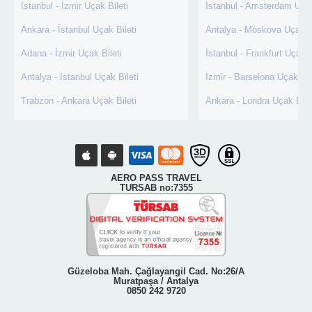
İstanbul - İzmir Uçak Bileti
İstanbul - Amsterdam Uçak
Ankara - İstanbul Uçak Bileti
Antalya - Moskova Uçak Bi
Adana - İzmir Uçak Bileti
İstanbul - Frankfurt Uçak B
Antalya - İstanbul Uçak Bileti
İzmir - Barselona Uçak Bil
Trabzon - Ankara Uçak Bileti
Ankara - Londra Uçak Bile
AERO PASS TRAVEL
TURSAB no:7355
Güzeloba Mah. Çağlayangil Cad. No:26/A
Muratpaşa / Antalya
0850 242 9720