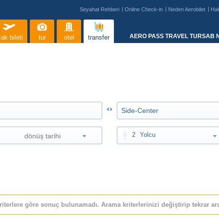
Seyahat Rehberi
Online Check-in
Neden Aerobilet
Ha
AERO PASS TRAVEL TURSAB N
ak bileti
tur
otel
transfer
2
Yolcu
riterlere göre sonuç bulunamadı. Arama kriterlerinizi değiştirip tekrar ara