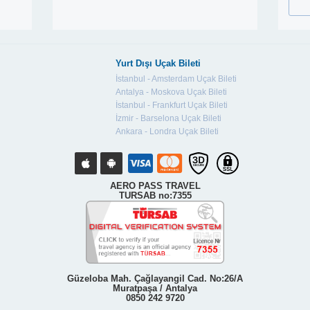
Yurt Dışı Uçak Bileti
İstanbul - Amsterdam Uçak Bileti
Antalya - Moskova Uçak Bileti
İstanbul - Frankfurt Uçak Bileti
İzmir - Barselona Uçak Bileti
Ankara - Londra Uçak Bileti
AERO PASS TRAVEL
TURSAB no:7355
Güzeloba Mah. Çağlayangil Cad. No:26/A
Muratpaşa / Antalya
0850 242 9720