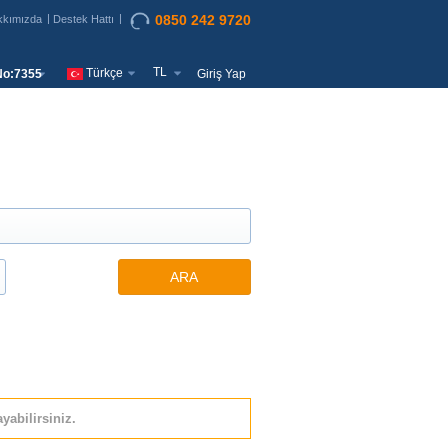
0850 242 9720
kkımızda
Destek Hattı
TL
Türkçe
o:7355
Giriş Yap
ARA
yabilirsiniz.