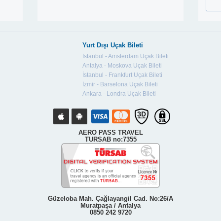
Yurt Dışı Uçak Bileti
İstanbul - Amsterdam Uçak Bileti
Antalya - Moskova Uçak Bileti
İstanbul - Frankfurt Uçak Bileti
İzmir - Barselona Uçak Bileti
Ankara - Londra Uçak Bileti
AERO PASS TRAVEL
TURSAB no:7355
Güzeloba Mah. Çağlayangil Cad. No:26/A
Muratpaşa / Antalya
0850 242 9720