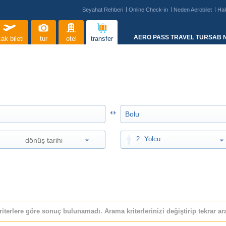
Seyahat Rehberi
Online Check-in
Neden Aerobilet
Ha
AERO PASS TRAVEL TURSAB N
ak bileti
tur
otel
transfer
2
Yolcu
riterlere göre sonuç bulunamadı. Arama kriterlerinizi değiştirip tekrar ara