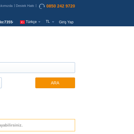
0850 242 9720
kkımızda
Destek Hattı
TL
Türkçe
o:7355
Giriş Yap
ARA
yabilirsiniz.