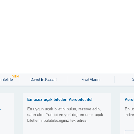
YENİ!
ı Belirle
Davet Et Kazan!
Fiyat Alarmı
En ucuz uçak biletleri Aerobilet ile!
Aero
En uygun uçak biletini bulun, rezerve edin,
En uc
r
satın alın. Yurt içi ve yurt dışı en ucuz uçak
indir
biletlerini bulabileceğiniz tek adres.