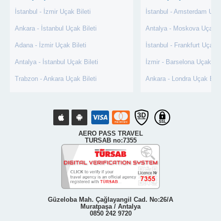
İstanbul - İzmir Uçak Bileti
İstanbul - Amsterdam Uçak
Ankara - İstanbul Uçak Bileti
Antalya - Moskova Uçak Bi
Adana - İzmir Uçak Bileti
İstanbul - Frankfurt Uçak B
Antalya - İstanbul Uçak Bileti
İzmir - Barselona Uçak Bil
Trabzon - Ankara Uçak Bileti
Ankara - Londra Uçak Bile
AERO PASS TRAVEL
TURSAB no:7355
Güzeloba Mah. Çağlayangil Cad. No:26/A
Muratpaşa / Antalya
0850 242 9720