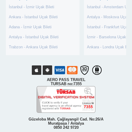
İstanbul - İzmir Uçak Bileti
İstanbul - Amsterdam Uçak
Ankara - İstanbul Uçak Bileti
Antalya - Moskova Uçak Bi
Adana - İzmir Uçak Bileti
İstanbul - Frankfurt Uçak B
Antalya - İstanbul Uçak Bileti
İzmir - Barselona Uçak Bil
Trabzon - Ankara Uçak Bileti
Ankara - Londra Uçak Bile
AERO PASS TRAVEL
TURSAB no:7355
Güzeloba Mah. Çağlayangil Cad. No:26/A
Muratpaşa / Antalya
0850 242 9720