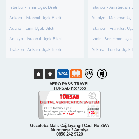
İstanbul - İzmir Uçak Bileti
İstanbul - Amsterdam Uçak
Ankara - İstanbul Uçak Bileti
Antalya - Moskova Uçak Bi
Adana - İzmir Uçak Bileti
İstanbul - Frankfurt Uçak B
Antalya - İstanbul Uçak Bileti
İzmir - Barselona Uçak Bil
Trabzon - Ankara Uçak Bileti
Ankara - Londra Uçak Bile
AERO PASS TRAVEL
TURSAB no:7355
Güzeloba Mah. Çağlayangil Cad. No:26/A
Muratpaşa / Antalya
0850 242 9720