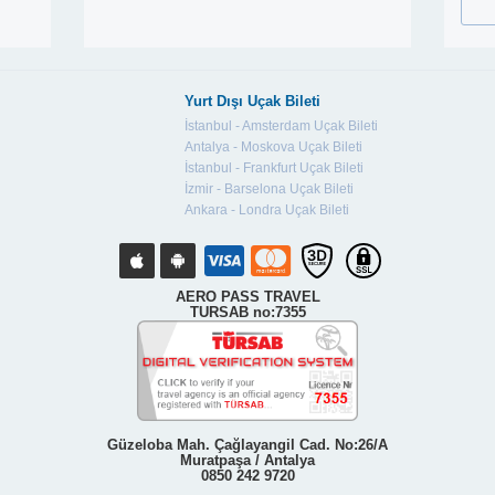
Yurt Dışı Uçak Bileti
İstanbul - Amsterdam Uçak Bileti
Antalya - Moskova Uçak Bileti
İstanbul - Frankfurt Uçak Bileti
İzmir - Barselona Uçak Bileti
Ankara - Londra Uçak Bileti
AERO PASS TRAVEL
TURSAB no:7355
Güzeloba Mah. Çağlayangil Cad. No:26/A
Muratpaşa / Antalya
0850 242 9720