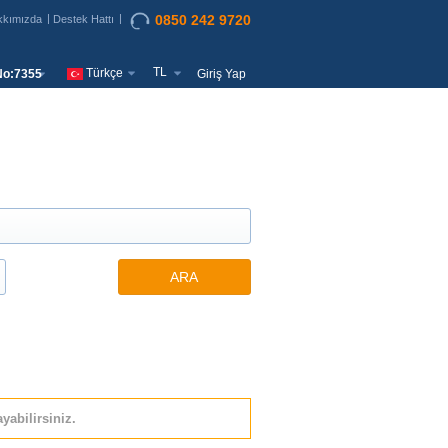
0850 242 9720
kkımızda
Destek Hattı
TL
Türkçe
o:7355
Giriş Yap
ARA
yabilirsiniz.