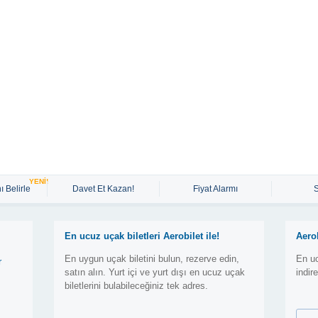
YENİ!
ı Belirle
Davet Et Kazan!
Fiyat Alarmı
En ucuz uçak biletleri Aerobilet ile!
Aero
En uygun uçak biletini bulun, rezerve edin,
En uc
r
satın alın. Yurt içi ve yurt dışı en ucuz uçak
indir
biletlerini bulabileceğiniz tek adres.