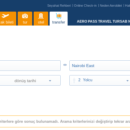
Seyahat Rehberi
Online Check-in
Neden Aerobilet
Ha
AERO PASS TRAVEL TURSAB N
ak bileti
tur
otel
transfer
2
Yolcu
riterlere göre sonuç bulunamadı. Arama kriterlerinizi değiştirip tekrar ara