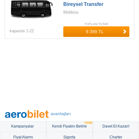
Bireysel Transfer
Midibüs
TOPLAM TUTAR
kapasite
1-
22
avantajları
YENİ!
Kampanyalar
Kendi Fiyatını Belirle
Davet Et Kazan!
Fiyat Alarmı
Sigorta
Charter