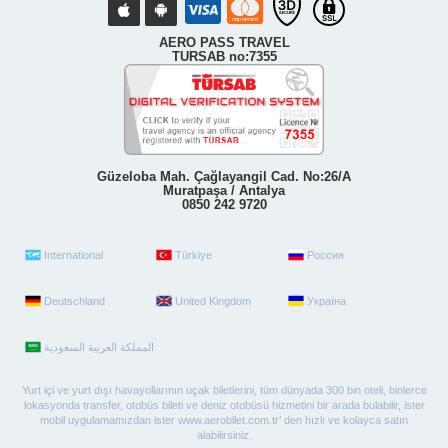
AERO PASS TRAVEL
TURSAB no:7355
Güzeloba Mah. Çağlayangil Cad. No:26/A
Muratpaşa / Antalya
0850 242 9720
International
Türkiye
Россия
Deutschland
United Kingdom
Україна
Yurt içi ve yurt dışı havayollarının uçak biletlerini, tüm dünyada 300 bin oteli, binlerce
lokasyonda transfer, otobüs bileti ve deniz otobüsü hizmetini bir arada bulabilir, ister
mobil uygulamamızdan ister www.aerobilet.com.tr’ den hızlı ve kolayca satın
alabilirsiniz.